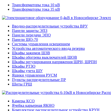
Трансформаторы тока 10 кВ
Трансформаторы тока 35 кВ
Электр
Вводно-распределительные устройства ВРУ
Панели защиты ЭПЗ
Панели передачи ЭПО
Панели ЩО-70
Системы управления освещением
Устройства автоматического ввода резерва
Шкафы зажимов ШЗВ
Шкафы обогрева выключателей ШОВ
Шкафы регулирования напряжения ШРН, ШРПН
Шкафы РТЗО
Шкафы учета ШУ
Ящики управления РУСМ
Пункты распределительные ПР
Щиты ГРЩ
Расп
Камеры КСО
Ячейка карьерная ЯКНО
Комплектное распределительное устройство КРУН