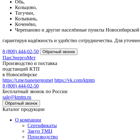
Обь,
Кольцово,
Тогучин,
Колывань,
Коченёво,
Черепаново и другие населённые пункты Новосибирской 
гарантируя надёжность и удобство сотрудничества. Для уточне
8 (800) 444-02-50
ПанЭнергоМет
Производство и поставка
подстанций КТП
в Новосибирске
https://t.me/panenergomet
https://vk.com/ktptm
8 (800) 444-02-50
Бесплатный звонок по России
sale@ktptm.ru
Каталог продукции
О компании
Сертификаты
Закуп ТМЦ
Производство