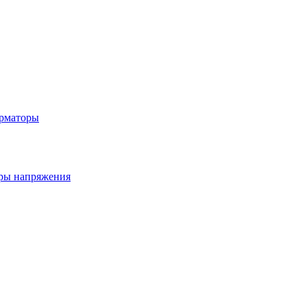
рматоры
ры напряжения