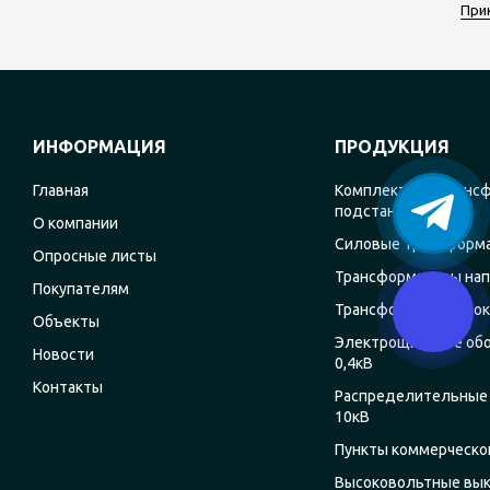
При
ИНФОРМАЦИЯ
ПРОДУКЦИЯ
Главная
Комплектные транс
подстанции
О компании
Силовые трансформ
Опросные листы
Трансформаторы на
Покупателям
Трансформаторы ток
Объекты
Электрощитовое об
Новости
0,4кВ
Контакты
Распределительные 
10кВ
Пункты коммерческог
Высоковольтные вы