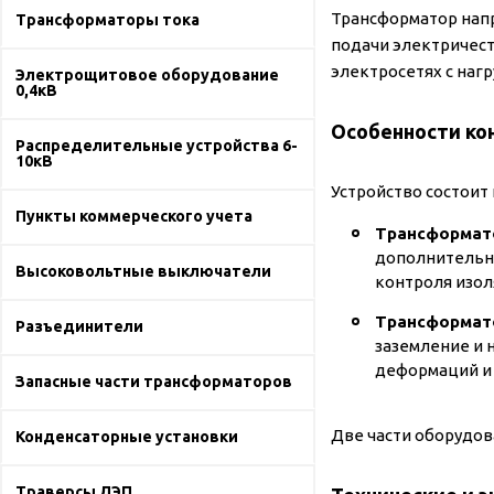
Трансформатор напр
Трансформаторы тока
подачи электричест
электросетях с нагр
Электрощитовое оборудование
0,4кВ
Особенности ко
Распределительные устройства 6-
10кВ
Устройство состоит 
Пункты коммерческого учета
Трансформат
дополнительну
Высоковольтные выключатели
контроля изол
Трансформат
Разъединители
заземление и 
деформаций и 
Запасные части трансформаторов
Две части оборудов
Конденсаторные установки
Траверсы ЛЭП