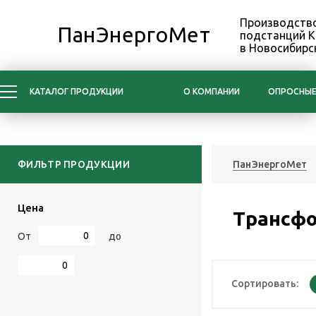
Производство
ПанЭнергоМет
подстанций 
в Новосибирс
КАТАЛОГ ПРОДУКЦИИ
О КОМПАНИИ
ОПРОСНЫЕ
ФИЛЬТР ПРОДУКЦИИ
ПанЭнергоМет
Цена
Трансф
От
до
Сортировать: