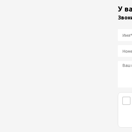
У в
Звон