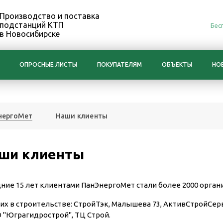
Производство и поставка
подстанций КТП
Бес
в Новосибирске
ОПРОСНЫЕ ЛИСТЫ
ПОКУПАТЕЛЯМ
ОБЪЕКТЫ
НО
нергоМет
Наши клиенты
ши клиенты
дние 15 лет клиентами
ПанЭнергоМет
стали более 2000 орган
них в строительстве: СтройТэк, Малышева 73, АктивСтройСерв
 "Юграгидрострой", ТЦ Строй.