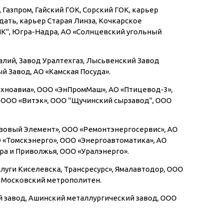
 Газпром, Гайский ГОК, Сорский ГОК, карьер
дать, карьер Старая Линза, Кочкарское
К", Югра-Надра, АО «Солнцевский угольный
лий, Завод Уралтехгаз, Лысьвенский Завод
 Завод, АО «Камская Посуда».
хноавиа», ООО «ЭнПромМаш», АО «Птицевод-3»,
 ООО «Витэк», ООО "Щучинский сырзавод", ООО
зовый Элемент», ООО «Ремонтэнергосервис», АО
О «Томскэнерго», ООО «Энергоавтоматика», АО
ра и Приволжья, ООО «Уралэнерго».
луги Киселевска, Трансресурс», Ямалавтодор, ООО
П Московский метрополитен.
 завод, Ашинский металлургический завод, ООО