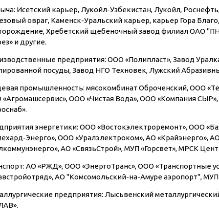
ыча: Исетский карьер, Лукойл-Узбекистан, Лукойл, Роснефть,
езовый овраг, Каменск-Уральский карьер, карьер Гора Благо
торождение, Хребетский щебеночный завод филиал ОАО "ПН
ез» и другие.
изводственные предприятия: ООО «Полипласт», Завод Уралка
лированной посуды, Завод НГО Техновек, Лужский Абразивный
евая промышленность: мясокомбинат Оброченский, ООО «Те
 «Агромашсервис», ООО «Чистая Вода», ООО «Компания СЫР»,
роснаб».
дприятия энергетики: ООО «Востокэлектроремонт», ООО «Ба
лехард-Энерго», ООО «Уралэлектроком», АО «Крайэнерго», А
лкоммунэнерго», АО «СвязьСтрой», МУП «Горсвет», МРСК Цент
нспорт: АО «РЖД», ООО «ЭнергоТранс», ООО «Транспортные ус
австройотряд», АО "Комсомольский-на-Амуре аэропорт", МУ
аллургические предприятия: Лысьвенский металлургический
ЛАВ».