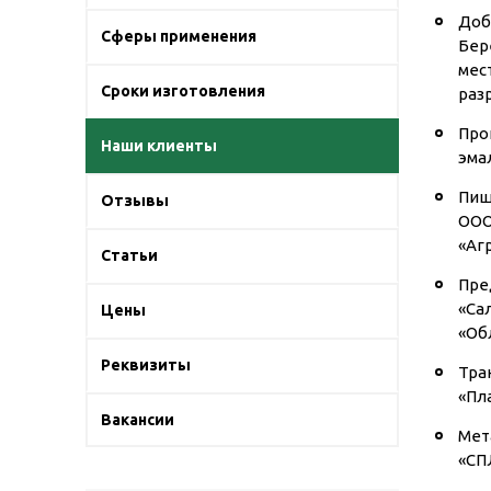
Доб
Сферы применения
Бер
мес
Сроки изготовления
разр
Про
Наши клиенты
эма
Пищ
Отзывы
ООО
«Аг
Статьи
Пре
«Са
Цены
«Об
Реквизиты
Тра
«Пл
Вакансии
Мет
«СП