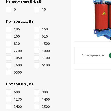
Напряжение ВН, кВ
6
10
Потери х.х., Вт
105
150
200
620
820
1500
2200
3000
Сортировать:
3050
3100
3600
5100
6500
Потери к.з., Вт
600
900
1270
1400
2400
2500