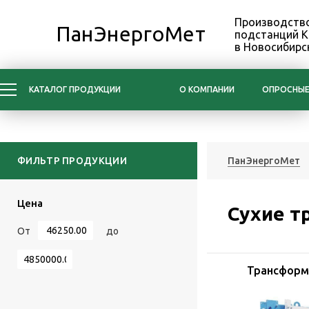
Производство
ПанЭнергоМет
подстанций 
в Новосибирс
КАТАЛОГ ПРОДУКЦИИ
О КОМПАНИИ
ОПРОСНЫЕ
ФИЛЬТР ПРОДУКЦИИ
ПанЭнергоМет
Цена
Сухие т
От
до
Трансформ