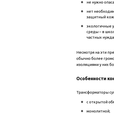
не нужно опас
нет необходим
защитный кож
экологичные у
среды – в шко
частных нужда
Несмотря на эти пр
обычно более громо
изоляциями у них бо
Особенности ко
Трансформаторы сух
с открытой об
монолитной;