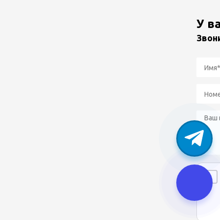
У в
Звон