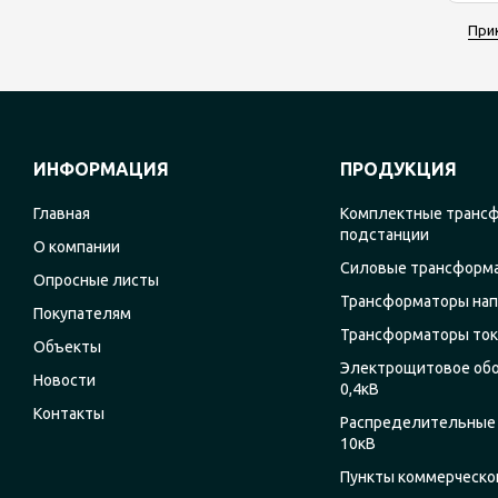
При
ИНФОРМАЦИЯ
ПРОДУКЦИЯ
Главная
Комплектные транс
подстанции
О компании
Силовые трансформ
Опросные листы
Трансформаторы на
Покупателям
Трансформаторы ток
Объекты
Электрощитовое об
Новости
0,4кВ
Контакты
Распределительные 
10кВ
Пункты коммерческог