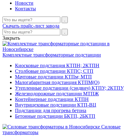
Новости
Контакты
Скачать прайс-лист завода
Закрыть
Комплектные трансформаторные подстанции
Киосковые подстанция КТПН; 2КТПН
Столбовые подстанции КТПС; СТП
Мачтовые подстанции КТПм; МТП
Малогабаритная подстанция КТПМ(О)
Утепленные подстанции (сэндвич) КТПУ; 2КТПУ
Железнодорожные подстанции МТПЖ
Контейнерные подстанции КТПН
Внутрицеховые подстанции КТП-ВЦ
Подстанции для прогрева бетона
Бетонные подстанции БКТП, 2БКТП
Силовые
трансформаторы