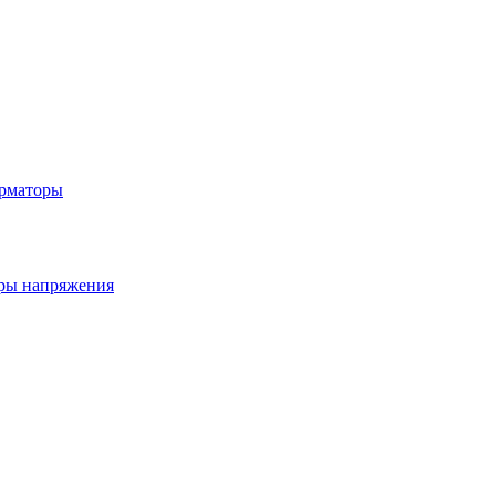
рматоры
ры напряжения