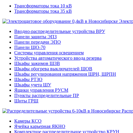
Трансформаторы тока 10 кВ
Трансформаторы тока 35 кВ
Электр
Вводно-распределительные устройства ВРУ
Панели защиты ЭПЗ
Панели передачи ЭПО
Панели ЩО-70
Системы управления освещением
Устройства автоматического ввода резерва
Шкафы зажимов ШЗВ
Шкафы обогрева выключателей ШОВ
Шкафы регулирования напряжения ШРН, ШРПН
Шкафы РТЗО
Шкафы учета ШУ
Ящики управления РУСМ
Пункты распределительные ПР
Щиты ГРЩ
Расп
Камеры КСО
Ячейка карьерная ЯКНО
Комплектное распределительное устройство КРУН