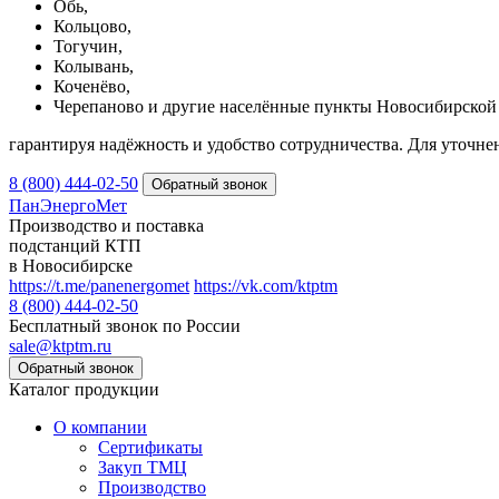
Обь,
Кольцово,
Тогучин,
Колывань,
Коченёво,
Черепаново и другие населённые пункты Новосибирской 
гарантируя надёжность и удобство сотрудничества. Для уточне
8 (800) 444-02-50
ПанЭнергоМет
Производство и поставка
подстанций КТП
в Новосибирске
https://t.me/panenergomet
https://vk.com/ktptm
8 (800) 444-02-50
Бесплатный звонок по России
sale@ktptm.ru
Каталог продукции
О компании
Сертификаты
Закуп ТМЦ
Производство