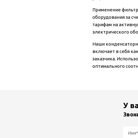
Применение фильтр
оборудования за сч
тарифам на активну
электрического обо
Наши конденсаторны
включает в себя ка
заказчика. Использ
оптимального соот
У в
Звон