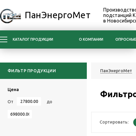
Производство
ПанЭнергоМет
подстанций 
в Новосибирс
КАТАЛОГ ПРОДУКЦИИ
О КОМПАНИИ
ОПРОСНЫЕ
ФИЛЬТР ПРОДУКЦИИ
ПанЭнергоМет
Цена
Фильтро
От
до
Сортировать: