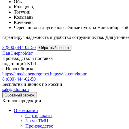
Обь,
Кольцово,
Тогучин,
Колывань,
Коченёво,
Черепаново и другие населённые пункты Новосибирской 
гарантируя надёжность и удобство сотрудничества. Для уточне
8 (800) 444-02-50
ПанЭнергоМет
Производство и поставка
подстанций КТП
в Новосибирске
https://t.me/panenergomet
https://vk.com/ktptm
8 (800) 444-02-50
Бесплатный звонок по России
sale@ktptm.ru
Каталог продукции
О компании
Сертификаты
Закуп ТМЦ
Производство