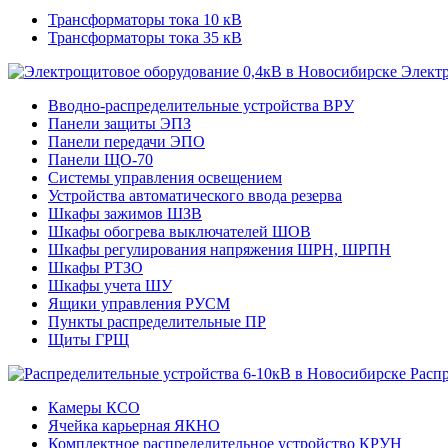
Трансформаторы тока 10 кВ
Трансформаторы тока 35 кВ
Электр
Вводно-распределительные устройства ВРУ
Панели защиты ЭПЗ
Панели передачи ЭПО
Панели ЩО-70
Системы управления освещением
Устройства автоматического ввода резерва
Шкафы зажимов ШЗВ
Шкафы обогрева выключателей ШОВ
Шкафы регулирования напряжения ШРН, ШРПН
Шкафы РТЗО
Шкафы учета ШУ
Ящики управления РУСМ
Пункты распределительные ПР
Щиты ГРЩ
Расп
Камеры КСО
Ячейка карьерная ЯКНО
Комплектное распределительное устройство КРУН