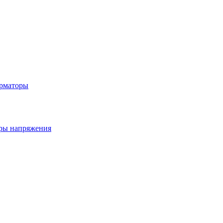
рматоры
ры напряжения