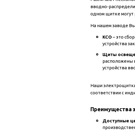
вводно-распределит
одном щитке могут 
На нашем заводе В
КСО
– это сбо
устройства за
Щиты освеще
расположены в
устройства вв
Наши электрощитки 
соответствии с ин
Преимущества 
Доступные ц
производствен