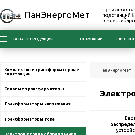
Производство
ПанЭнергоМет
подстанций 
в Новосибирс
КАТАЛОГ ПРОДУКЦИИ
О КОМПАНИИ
ОПРОСНЫЕ
Комплектные трансформаторные
ПанЭнергоМет
подстанции
Силовые трансформаторы
Электр
Трансформаторы напряжения
Вво
Трансформаторы тока
распреде
устройс
Электрощитовое оборудование