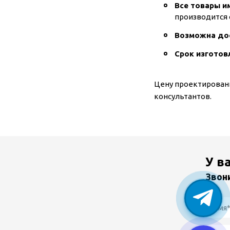
Все товары и
производится 
Возможна до
Срок изготов
Цену проектировани
консультантов.
У в
Звон