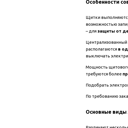
Особенности со
Щитки выполняются 
возможностью запир
– для
защиты от д
Централизованный 
располагаются
в о
выключать электрич
Мощность щитового 
требуются более
пр
Подобрать электро
По требованию зака
Основные виды
Различают несколь