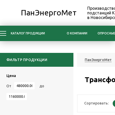
Производство
ПанЭнергоМет
подстанций 
в Новосибирс
КАТАЛОГ ПРОДУКЦИИ
О КОМПАНИИ
ОПРОСНЫЕ
ФИЛЬТР ПРОДУКЦИИ
ПанЭнергоМет
Цена
Трансфо
От
до
Сортировать: