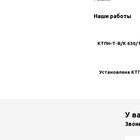
Наши работы
КТПН-Т-В/К 630/1
Установлена КТП
У в
Звон