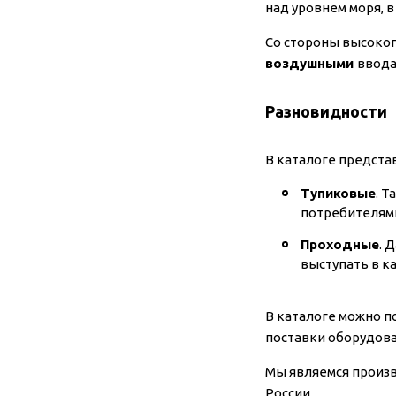
над уровнем моря, 
Со стороны высоког
воздушными
ввода
Разновидности
В каталоге предста
Тупиковые
. 
потребителям
Проходные
. 
выступать в к
В каталоге можно п
поставки оборудова
Мы являемся произв
России.