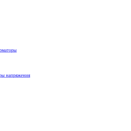
рматоры
ры напряжения