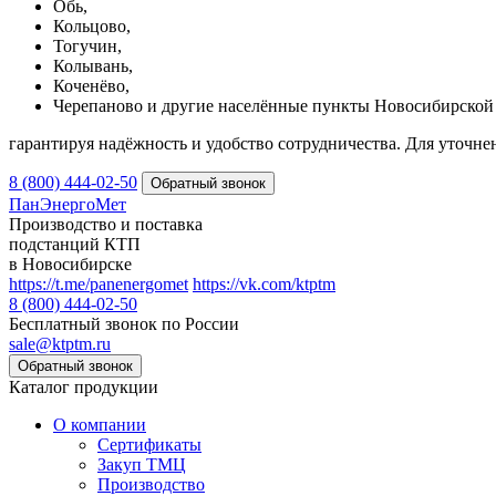
Обь,
Кольцово,
Тогучин,
Колывань,
Коченёво,
Черепаново и другие населённые пункты Новосибирской 
гарантируя надёжность и удобство сотрудничества. Для уточне
8 (800) 444-02-50
ПанЭнергоМет
Производство и поставка
подстанций КТП
в Новосибирске
https://t.me/panenergomet
https://vk.com/ktptm
8 (800) 444-02-50
Бесплатный звонок по России
sale@ktptm.ru
Каталог продукции
О компании
Сертификаты
Закуп ТМЦ
Производство