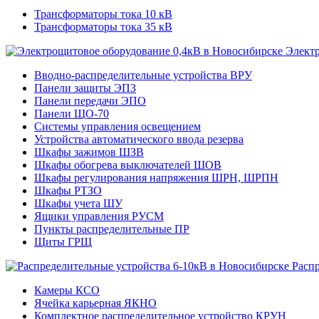
Трансформаторы тока 10 кВ
Трансформаторы тока 35 кВ
Электр
Вводно-распределительные устройства ВРУ
Панели защиты ЭПЗ
Панели передачи ЭПО
Панели ЩО-70
Системы управления освещением
Устройства автоматического ввода резерва
Шкафы зажимов ШЗВ
Шкафы обогрева выключателей ШОВ
Шкафы регулирования напряжения ШРН, ШРПН
Шкафы РТЗО
Шкафы учета ШУ
Ящики управления РУСМ
Пункты распределительные ПР
Щиты ГРЩ
Расп
Камеры КСО
Ячейка карьерная ЯКНО
Комплектное распределительное устройство КРУН