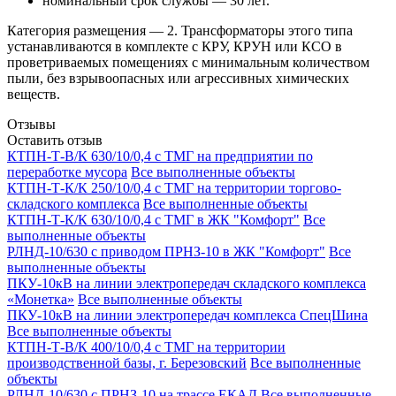
номинальный срок службы — 30 лет.
Категория размещения — 2. Трансформаторы этого типа
устанавливаются в комплекте с КРУ, КРУН или КСО в
проветриваемых помещениях с минимальным количеством
пыли, без взрывоопасных или агрессивных химических
веществ.
Отзывы
Оставить отзыв
КТПН-Т-В/К 630/10/0,4 с ТМГ на предприятии по
переработке мусора
Все выполненные объекты
КТПН-Т-К/К 250/10/0,4 с ТМГ на территории торгово-
складского комплекса
Все выполненные объекты
КТПН-Т-К/К 630/10/0,4 с ТМГ в ЖК "Комфорт"
Все
выполненные объекты
РЛНД-10/630 с приводом ПРНЗ-10 в ЖК "Комфорт"
Все
выполненные объекты
ПКУ-10кВ на линии электропередач складского комплекса
«Монетка»
Все выполненные объекты
ПКУ-10кВ на линии электропередач комплекса СпецШина
Все выполненные объекты
КТПН-Т-В/К 400/10/0,4 с ТМГ на территории
производственной базы, г. Березовский
Все выполненные
объекты
РЛНД-10/630 с ПРНЗ-10 на трассе ЕКАД
Все выполненные