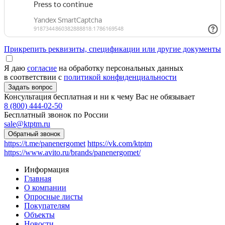
Прикрепить реквизиты, спецификации или другие документы
Я даю
согласие
на обработку персональных данных
в соответствии с
политикой конфиденциальности
Консультация бесплатная и ни к чему Вас не обязывает
8 (800) 444-02-50
Бесплатный звонок по России
sale@ktptm.ru
https://t.me/panenergomet
https://vk.com/ktptm
https://www.avito.ru/brands/panenergomet/
Информация
Главная
О компании
Опросные листы
Покупателям
Объекты
Новости