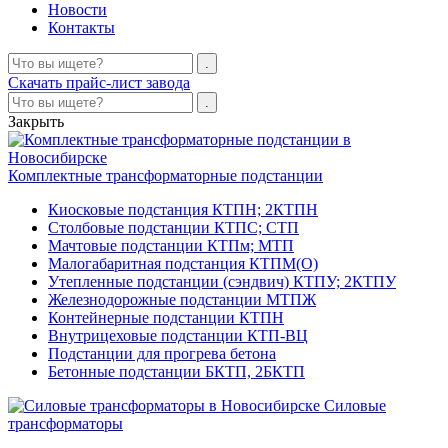
Новости
Контакты
Скачать прайс-лист завода
Закрыть
Комплектные трансформаторные подстанции
Киосковые подстанция КТПН; 2КТПН
Столбовые подстанции КТПС; СТП
Мачтовые подстанции КТПм; МТП
Малогабаритная подстанция КТПМ(О)
Утепленные подстанции (сэндвич) КТПУ; 2КТПУ
Железнодорожные подстанции МТПЖ
Контейнерные подстанции КТПН
Внутрицеховые подстанции КТП-ВЦ
Подстанции для прогрева бетона
Бетонные подстанции БКТП, 2БКТП
Силовые
трансформаторы