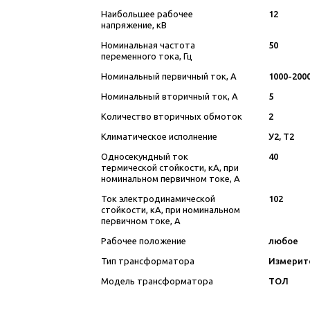
Наибольшее рабочее
12
напряжение, кВ
Номинальная частота
50
переменного тока, Гц
Номинальный первичный ток, А
1000-200
Номинальный вторичный ток, А
5
Количество вторичных обмоток
2
Климатическое исполнение
У2, Т2
Односекундный ток
40
термической стойкости, кА, при
номинальном первичном токе, А
Ток электродинамической
102
стойкости, кА, при номинальном
первичном токе, А
Рабочее положение
любое
Тип трансформатора
Измерит
Модель трансформатора
ТОЛ