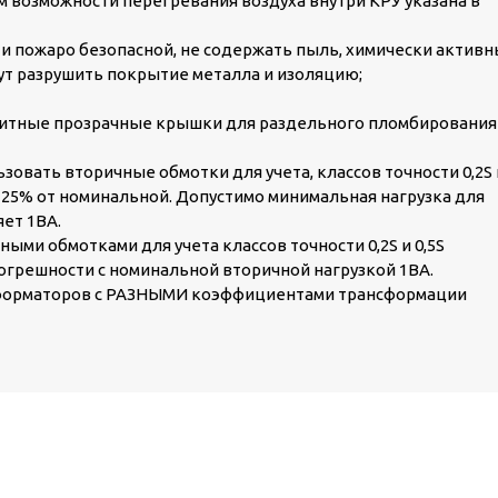
 возможности перегревания воздуха внутри КРУ указана в
 пожаро безопасной, не содержать пыль, химически актив
ут разрушить покрытие металла и изоляцию;
щитные прозрачные крышки для раздельного пломбирования
зовать вторичные обмотки для учета, классов точности 0,2S 
е 25% от номинальной. Допустимо минимальная нагрузка для
яет 1ВА.
ными обмотками для учета классов точности 0,2S и 0,5S
огрешности с номинальной вторичной нагрузкой 1ВА.
сформаторов с РАЗНЫМИ коэффициентами трансформации