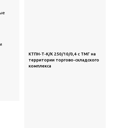
ные
и
КТПН-Т-К/К 250/10/0,4 с ТМГ на
территории торгово-складского
комплекса