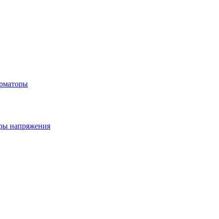
рматоры
ры напряжения