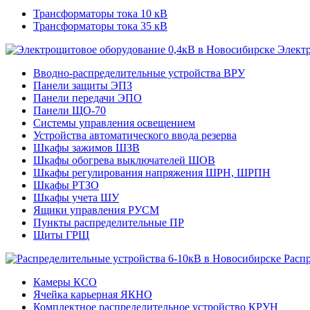
Трансформаторы тока 10 кВ
Трансформаторы тока 35 кВ
Электр
Вводно-распределительные устройства ВРУ
Панели защиты ЭПЗ
Панели передачи ЭПО
Панели ЩО-70
Системы управления освещением
Устройства автоматического ввода резерва
Шкафы зажимов ШЗВ
Шкафы обогрева выключателей ШОВ
Шкафы регулирования напряжения ШРН, ШРПН
Шкафы РТЗО
Шкафы учета ШУ
Ящики управления РУСМ
Пункты распределительные ПР
Щиты ГРЩ
Расп
Камеры КСО
Ячейка карьерная ЯКНО
Комплектное распределительное устройство КРУН