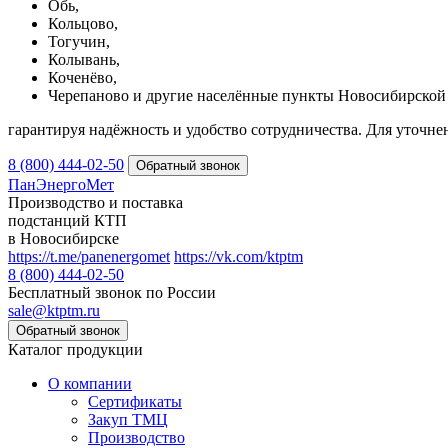
Обь,
Кольцово,
Тогучин,
Колывань,
Коченёво,
Черепаново и другие населённые пункты Новосибирской 
гарантируя надёжность и удобство сотрудничества. Для уточне
8 (800) 444-02-50
ПанЭнергоМет
Производство и поставка
подстанций КТП
в Новосибирске
https://t.me/panenergomet
https://vk.com/ktptm
8 (800) 444-02-50
Бесплатный звонок по России
sale@ktptm.ru
Каталог продукции
О компании
Сертификаты
Закуп ТМЦ
Производство