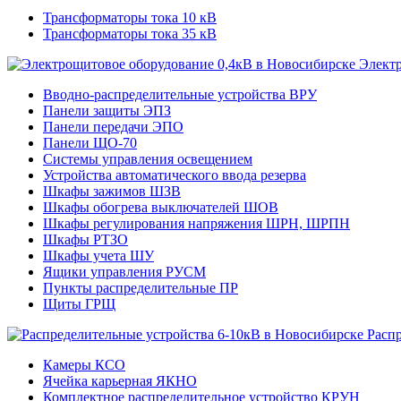
Трансформаторы тока 10 кВ
Трансформаторы тока 35 кВ
Электр
Вводно-распределительные устройства ВРУ
Панели защиты ЭПЗ
Панели передачи ЭПО
Панели ЩО-70
Системы управления освещением
Устройства автоматического ввода резерва
Шкафы зажимов ШЗВ
Шкафы обогрева выключателей ШОВ
Шкафы регулирования напряжения ШРН, ШРПН
Шкафы РТЗО
Шкафы учета ШУ
Ящики управления РУСМ
Пункты распределительные ПР
Щиты ГРЩ
Расп
Камеры КСО
Ячейка карьерная ЯКНО
Комплектное распределительное устройство КРУН