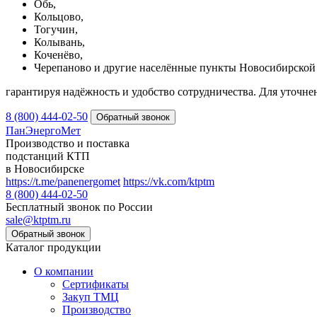
Обь,
Кольцово,
Тогучин,
Колывань,
Коченёво,
Черепаново и другие населённые пункты Новосибирской 
гарантируя надёжность и удобство сотрудничества. Для уточне
8 (800) 444-02-50
ПанЭнергоМет
Производство и поставка
подстанций КТП
в Новосибирске
https://t.me/panenergomet
https://vk.com/ktptm
8 (800) 444-02-50
Бесплатный звонок по России
sale@ktptm.ru
Каталог продукции
О компании
Сертификаты
Закуп ТМЦ
Производство