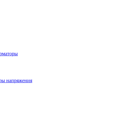
рматоры
ры напряжения