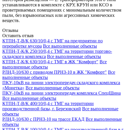
устанавливаются в комплекте с КРУ, КРУН или КСО в
проветриваемых помещениях с минимальным количеством
пыли, без взрывоопасных или агрессивных химических
веществ.
Отзывы
Оставить отзыв
КТПН-Т-В/К 630/10/0,4 с ТМГ на предприятии по
переработке мусора
Все выполненные объекты
КТПН-Т-К/К 250/10/0,4 с ТМГ на территории торгово-
складского комплекса
Все выполненные объекты
КТПН-Т-К/К 630/10/0,4 с ТМГ в ЖК "Комфорт"
Все
выполненные объекты
РЛНД-10/630 с приводом ПРНЗ-10 в ЖК "Комфорт"
Все
выполненные объекты
ПКУ-10кВ на линии электропередач складского комплекса
«Монетка»
Все выполненные объекты
ПКУ-10кВ на линии электропередач комплекса СпецШина
Все выполненные объекты
КТПН-Т-В/К 400/10/0,4 с ТМГ на территории
производственной базы, г. Березовский
Все выполненные
объекты
РЛНД-10/630 с ПРНЗ-10 на трассе ЕКАД
Все выполненные
объекты
КТПН-Т-В/К 100/10/0,4 с ТМГ на производственной базе в г.