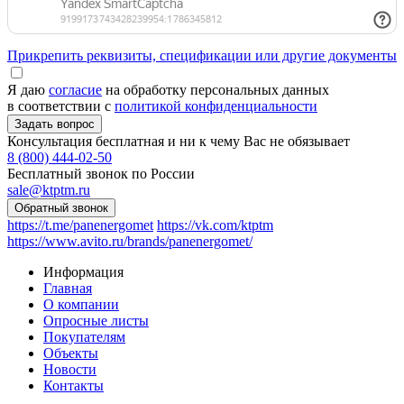
Прикрепить реквизиты, спецификации или другие документы
Я даю
согласие
на обработку персональных данных
в соответствии с
политикой конфиденциальности
Консультация бесплатная и ни к чему Вас не обязывает
8 (800) 444-02-50
Бесплатный звонок по России
sale@ktptm.ru
https://t.me/panenergomet
https://vk.com/ktptm
https://www.avito.ru/brands/panenergomet/
Информация
Главная
О компании
Опросные листы
Покупателям
Объекты
Новости
Контакты