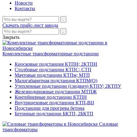
Новости
Контакты
Скачать прайс-лист завода
Закрыть
Комплектные трансформаторные подстанции
Киосковые подстанция КТПН; 2КТПН
Столбовые подстанции КТПС; СТП
Мачтовые подстанции КТПм; МТП
Малогабаритная подстанция КТПМ(О)
Утепленные подстанции (сэндвич) КТПУ; 2КТПУ
Железнодорожные подстанции МТПЖ
Контейнерные подстанции КТПН
Внутрицеховые подстанции КТП-ВЦ
Подстанции для прогрева бетона
Бетонные подстанции БКТП, 2БКТП
Силовые
трансформаторы