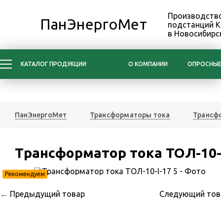
Производство
ПанЭнергоМет
подстанций 
в Новосибирс
КАТАЛОГ ПРОДУКЦИИ
О КОМПАНИИ
ОПРОСНЫЕ
ПанЭнергоМет
Трансформаторы тока
Трансфо
Трансформатор тока ТОЛ-10-I
Рекомендуем
←
Предыдущий товар
Следующий то