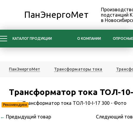
Производство
ПанЭнергоМет
подстанций 
в Новосибирс
КАТАЛОГ ПРОДУКЦИИ
О КОМПАНИИ
ОПРОСНЫЕ
ПанЭнергоМет
Трансформаторы тока
Трансфо
Трансформатор тока ТОЛ-10-I
Рекомендуем
←
Предыдущий товар
Следующий то