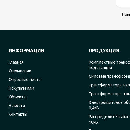
При
ИНФОРМАЦИЯ
ПРОДУКЦИЯ
Главная
Комплектные транс
подстанции
О компании
Силовые трансформ
Опросные листы
Трансформаторы на
Покупателям
Трансформаторы ток
Объекты
Электрощитовое об
Новости
0,4кВ
Контакты
Распределительные 
10кВ