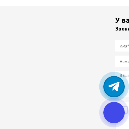
У в
Звон