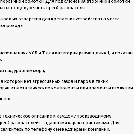
первичной обмотки. Для подключения вторичной обмотки
 на торцевую часть преобразователя.
ьбовых отверстия для крепления устройства на месте
топровода.
исполнениях УХЛ и Т для категории размещения 1, и показан 
:
ов над уровнем моря;
 которой нет агрессивных газов и паров в таких
азрушит металлические компоненты или элементы изоляции;
льное.
ое техническое описание к каждому производимому
реобразователей с заданными характеристиками. Для
 свяжитесь по телефону с менеджерами компании.