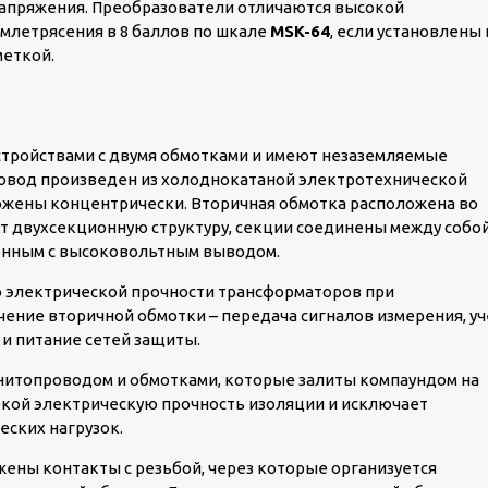
напряжения. Преобразователи отличаются высокой
млетрясения в 8 баллов по шкале
MSK-64
, если установлены 
меткой.
тройствами с двумя обмотками и имеют незаземляемые
овод произведен из холоднокатаной электротехнической
ожены концентрически. Вторичная обмотка расположена во
т двухсекционную структуру, секции соединены между собой
енным с высоковольтным выводом.
 электрической прочности трансформаторов при
ение вторичной обмотки – передача сигналов измерения, уч
и питание сетей защиты.
нитопроводом и обмотками, которые залиты компаундом на
окой электрическую прочность изоляции и исключает
еских нагрузок.
жены контакты с резьбой, через которые организуется