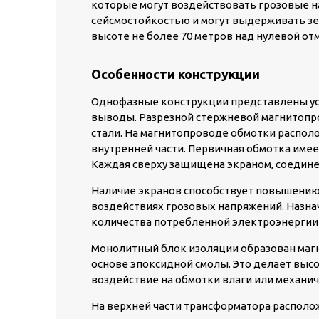
которые могут воздействовать грозовые 
сейсмостойкостью и могут выдерживать зе
высоте не более 70 метров над нулевой от
Особенности конструкции
Однофазные конструкции представлены ус
выводы. Разрезной стержневой магнитопр
стали. На магнитопроводе обмотки распол
внутренней части. Первичная обмотка имее
Каждая сверху защищена экраном, соедин
Наличие экранов способствует повышению
воздействиях грозовых напряжений. Назнач
количества потребленной электроэнергии 
Монолитный блок изоляции образован маг
основе эпоксидной смолы. Это делает выс
воздействие на обмотки влаги или механич
На верхней части трансформатора располо