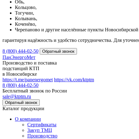
Обь,
Кольцово,
Тогучин,
Колывань,
Коченёво,
Черепаново и другие населённые пункты Новосибирской 
гарантируя надёжность и удобство сотрудничества. Для уточне
8 (800) 444-02-50
ПанЭнергоМет
Производство и поставка
подстанций КТП
в Новосибирске
https://t.me/panenergomet
https://vk.com/ktptm
8 (800) 444-02-50
Бесплатный звонок по России
sale@ktptm.ru
Каталог продукции
О компании
Сертификаты
Закуп ТМЦ
Производство