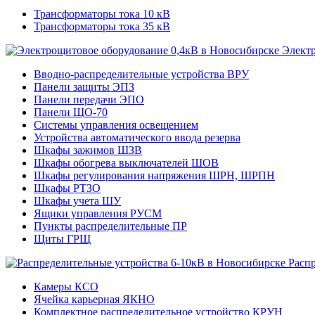
Трансформаторы тока 10 кВ
Трансформаторы тока 35 кВ
Электр
Вводно-распределительные устройства ВРУ
Панели защиты ЭПЗ
Панели передачи ЭПО
Панели ЩО-70
Системы управления освещением
Устройства автоматического ввода резерва
Шкафы зажимов ШЗВ
Шкафы обогрева выключателей ШОВ
Шкафы регулирования напряжения ШРН, ШРПН
Шкафы РТЗО
Шкафы учета ШУ
Ящики управления РУСМ
Пункты распределительные ПР
Щиты ГРЩ
Расп
Камеры КСО
Ячейка карьерная ЯКНО
Комплектное распределительное устройство КРУН