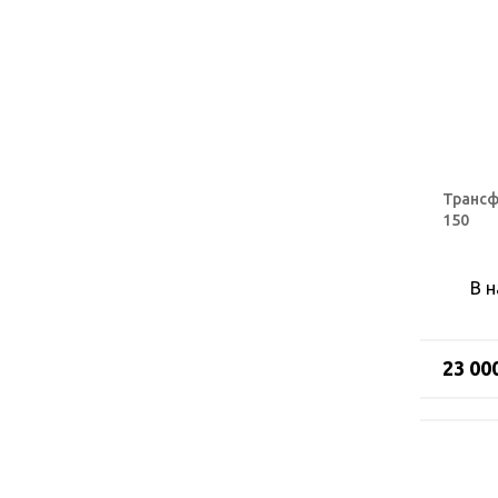
Трансф
150
В 
23 00