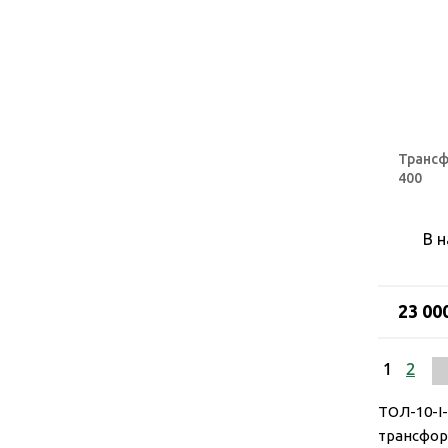
Трансф
400
В 
23 00
1
2
ТОЛ-10-I
трансфор