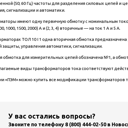
нной (50; 60 Гц) частоты для разделения силовых цепей и 
ия, сигнализации и автоматики.
аторы имеют одну первичную обмотку с номинальным током (5, 10, 2
800, 1000, 1500, 2000) А и (2, 3, 4) вторичные — на ток 1 А и 5 А.
орматорах ТОЛ 10 I 1 одна вторичная обмотка предназначена
й защиты, управления автоматики, сигнализации.
я обмотка для измерительных цепей обозначена №1, а обмо
лагаемые виды трансформаторов тока соответствуют дей
ии «ПЭМ» можно купить все модификации трансформаторов то
У вас остались вопросы?
Звоните по телефону
8 (800) 444-02-50
в Новос